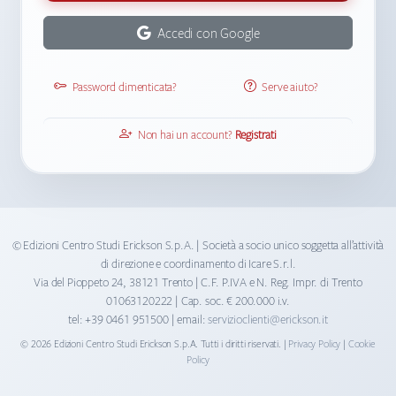
Accedi con Google
Password dimenticata?
Serve aiuto?
Non hai un account?
Registrati
© Edizioni Centro Studi Erickson S.p.A. | Società a socio unico soggetta all’attività
di direzione e coordinamento di Icare S.r.l.
Via del Pioppeto 24, 38121 Trento | C.F. P.IVA e N. Reg. Impr. di Trento
01063120222 | Cap. soc. € 200.000 i.v.
tel: +39 0461 951500 | email:
servizioclienti@erickson.it
©
2026
Edizioni Centro Studi Erickson S.p.A. Tutti i diritti riservati. |
Privacy Policy
|
Cookie
Policy