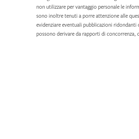
non utilizzare per vantaggio personale le inform
sono inoltre tenuti a porre attenzione alle quest
evidenziare eventuali pubblicazioni ridondanti o
possono derivare da rapporti di concorrenza, di
o enti che abbiano relazione con l’oggetto del
Coinvolgimento e cooperazione negli accertam
segnalazione di un problema rilevante relativo a 
devono fare carico, comunicandolo agli autori e
problemi emersi.
Doveri dei revisori
Contributo alle decisioni editoriali:
i revisori p
pubblicati sulla rivista, sebbene la decisione fina