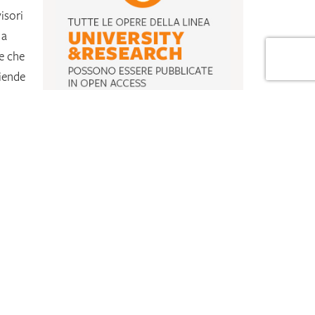
isori
 a
se che
ziende
 se ne
NEWSLETTER
Ricevi info e aggiornamenti su
Erickson
ibuti