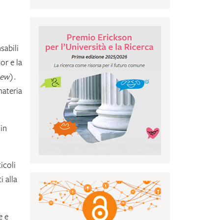
sabili
or e la
iew
).
materia
 in
icoli
i alla
e e