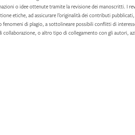
azioni o idee ottenute tramite la revisione dei manoscritti. I rev
ione etiche, ad assicurare l’originalità dei contributi pubblicati,
 fenomeni di plagio, a sottolineare possibili conflitti di interes
 collaborazione, o altro tipo di collegamento con gli autori, a
 manoscritto.
enti:
Se gli Editor o la Segreteria scientifica rilevano o ricevono
errori, conflitto di interessi o plagio in un articolo pubblicato,
 intraprendendo le azioni necessarie per chiarire gli eventuali
artecipano attivamente al processo decisionale in merito ai contr
le spetti agli Editor.