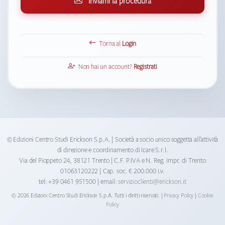
Inviami la procedura
Torna al
Login
Non hai un account?
Registrati
© Edizioni Centro Studi Erickson S.p.A. | Società a socio unico soggetta all’attività
di direzione e coordinamento di Icare S.r.l.
Via del Pioppeto 24, 38121 Trento | C.F. P.IVA e N. Reg. Impr. di Trento
01063120222 | Cap. soc. € 200.000 i.v.
tel: +39 0461 951500 | email:
servizioclienti@erickson.it
©
2026
Edizioni Centro Studi Erickson S.p.A. Tutti i diritti riservati. |
Privacy Policy
|
Cookie
Policy